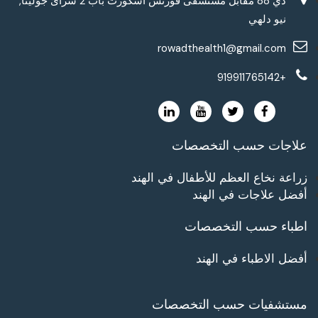
دي 88 مقابل مستشفى فورتس اسكورت باب 2 سرائ جولينا,
نيو دلهي
rowadthealth1@gmail.com
+919911765142
علاجات حسب التخصصات
زراعة نخاع العظم للأطفال في الهند
أفضل علاجات في الهند
اطباء حسب التخصصات
أفضل الاطباء في الهند
مستشفيات حسب التخصصات