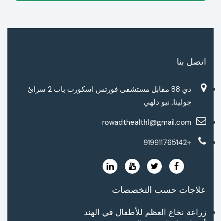
اتصل بنا
دي 88 مقابل مستشفى فورتس اسكورت باب 2 سرائ
جولينا, نيو دلهي
rowadthealth1@gmail.com
+919911765142
علاجات حسب التخصصات
زراعة نخاع العظم للأطفال في الهند