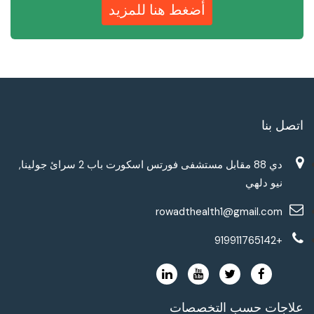
أضغط هنا للمزيد
اتصل بنا
دي 88 مقابل مستشفى فورتس اسكورت باب 2 سرائ جولينا,
نيو دلهي
rowadthealth1@gmail.com
+919911765142
علاجات حسب التخصصات