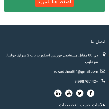
أضغط هنا للمزيد
اتصل بنا
دي 88 مقابل مستشفى فورتس اسكورت باب 2 سرائ جولينا,
نيو دلهي
rowadthealth1@gmail.com
+919911765142
علاجات حسب التخصصات