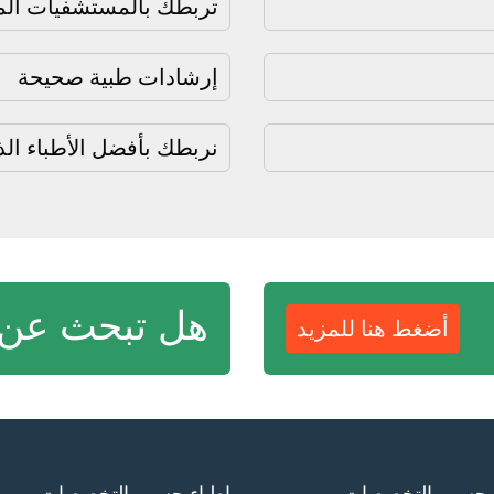
تربطك بالمستشفيات المو
إرشادات طبية صحيحة
نربطك بأفضل الأطباء ال
هل تبحث عن
أضغط هنا للمزيد