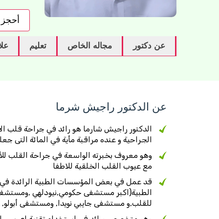
أحجز 
عن دكتور
مجاله الخاص
تعليم
عل
عن الدكتور راجيش شرما
الدكتور راجيش شارما هو رائد في جراحة قلب ال
الجراحية و عنده مراقبة مأية في المائة التى جعل
وهو معروف بخبرته الواسعة في جراحة القلب للأط
مع عيوب القلب الخلقية للاطفا
قد عمل في بعض المؤسسات الطبية الرائدة في ال
الطبية(اكبر مستشفى حكومي,نيودلهي ,ومستشفى نار
للقلب,و مستشفى جايبي نويدا, ومستشفى أبولو, ن
وهو متخصص ورائد في استخدام تقنية اي سي ام 