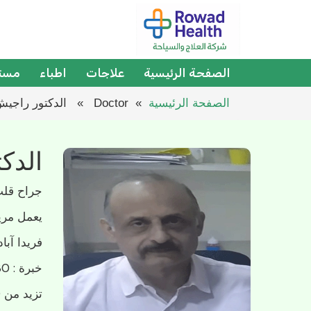
الصفحة الرئيسية
علاجات
اطباء
مست
الصفحة الرئيسية
» Doctor » الدكتور راجيش شرما
الدك
جراح قلب
يعمل
مري
فريدا آباد
خبرة :
0+
تزيد من 20000