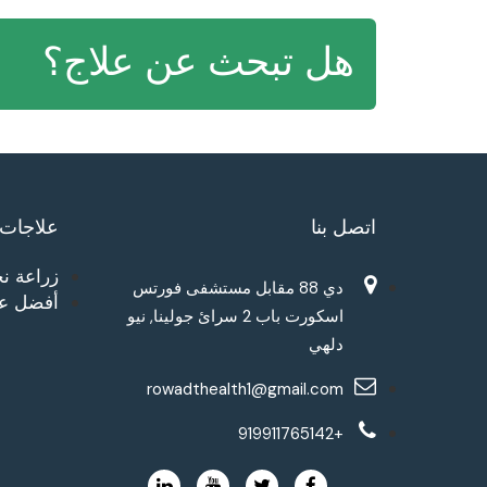
هل تبحث عن علاج؟
اتصل بنا
علاجات
زراعة نخ
دي 88 مقابل مستشفى فورتس
أفضل عل
اسكورت باب 2 سرائ جولينا, نيو
دلهي
rowadthealth1@gmail.com
+919911765142