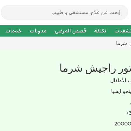
شفيات
تكلفة
قصص المرضى
مدونات
خدمات
تور راجيش شرما
 الأطفال
نجو ايشيا
3