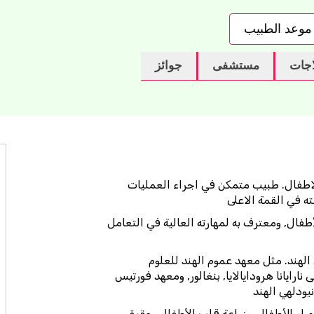
موعد الطبيب
اجات
مستشفى
جوائز
اطفال. طبيب متمكن في اجراء العمليات
ته في القمة الاعلى
فال, ومعترف به لمهارته العالية في التعامل
هند. مثل معهد عموم الهند للعلوم
ايانا هرودايالايا, بنغالور, ومعهد فورتيس
يودلهي الهند
او للأطفال, وزراعة قلب الأطفال ,حقيقي